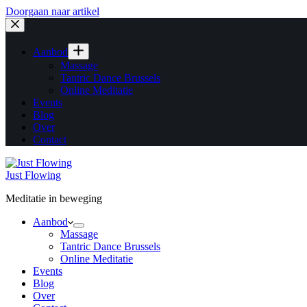
Doorgaan naar artikel
Aanbod
Massage
Tantric Dance Brussels
Online Meditatie
Events
Blog
Over
Contact
Just Flowing
Meditatie in beweging
Aanbod
Massage
Tantric Dance Brussels
Online Meditatie
Events
Blog
Over